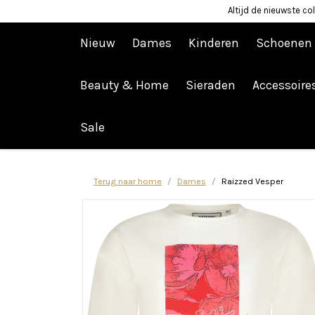
Altijd de nieuwste col
Nieuw
Dames
Kinderen
Schoenen
Beauty & Home
Sieraden
Accessoire
Afrekenen is uitgeschakeld.
Sale
Terug naar home
Dames
Raizzed Vesper