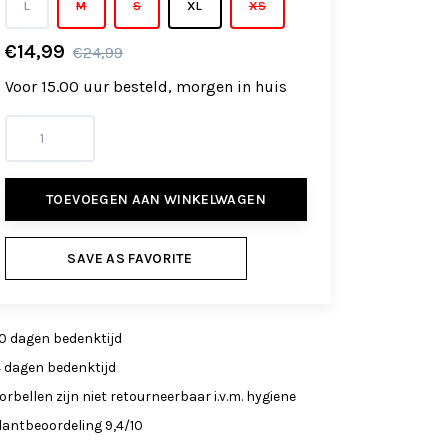
L
M
S
XL
XS
€14,99
€24,99
Voor 15.00 uur besteld, morgen in huis
TOEVOEGEN AAN WINKELWAGEN
SAVE AS FAVORITE
0 dagen bedenktijd
4 dagen bedenktijd
orbellen zijn niet retourneerbaar i.v.m. hygiene
lantbeoordeling 9,4/10