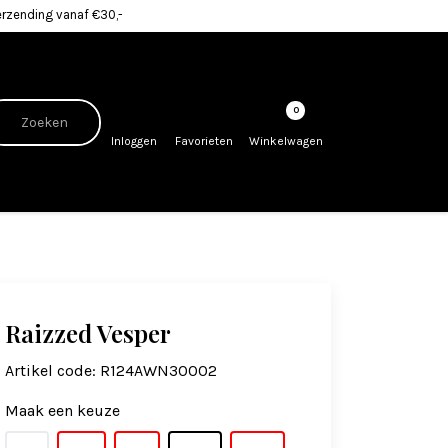
erzending vanaf €30,-
0
Inloggen
Favorieten
Winkelwagen
Raizzed Vesper
Artikel code:
R124AWN30002
Maak een keuze