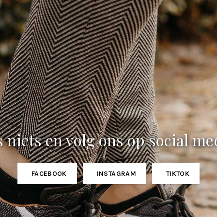
 niets en volg ons op social me
FACEBOOK
INSTAGRAM
TIKTOK