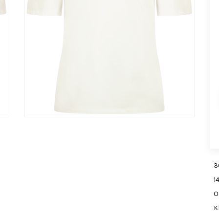
3
1
O
K