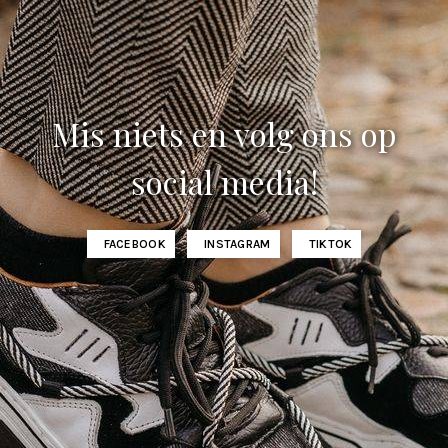
Mis niets en volg ons op
social media!
FACEBOOK
INSTAGRAM
TIKTOK