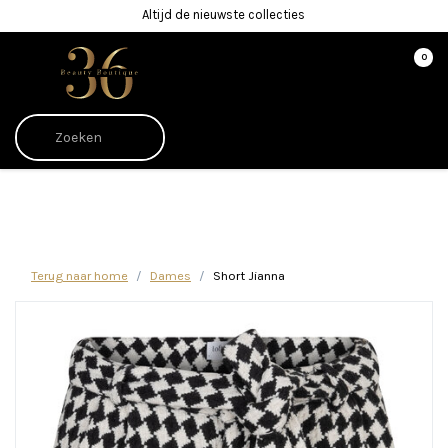
Altijd de nieuwste collecties
0
Afrekenen is uitgeschakeld.
Terug naar home
Dames
Short Jianna