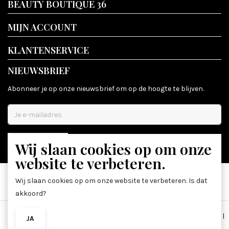
BEAUTY BOUTIQUE 36
MIJN ACCOUNT
KLANTENSERVICE
NIEUWSBRIEF
Abonneer je op onze nieuwsbrief om op de hoogte te blijven.
Wij slaan cookies op om onze
ABONNEER
website te verbeteren.
Wij slaan cookies op om onze website te verbeteren. Is dat
akkoord?
Algemene voorwaarden
|
Disclaimer
|
Privacy Policy
|
Sitemap
|
JA
NEE