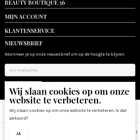
BEAUTY BOUTIQUE 36
MIJN ACCOUNT
KLANTENSERVICE
NIEUWSBRIEF
Abonneer je op onze nieuwsbrief om op de hoogte te blijven.
Wij slaan cookies op om onze
ABONNEER
website te verbeteren.
Wij slaan cookies op om onze website te verbeteren. Is dat
akkoord?
Algemene voorwaarden
|
Disclaimer
|
Privacy Policy
|
Sitemap
|
JA
NEE