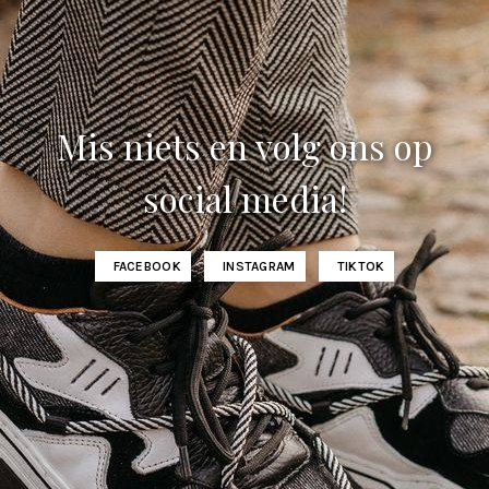
Mis niets en volg ons op
social media!
FACEBOOK
INSTAGRAM
TIKTOK