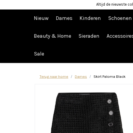
Altijd de nieuwste col
Nieuw
Dames
Kinderen
Schoenen
Beauty & Home
Sieraden
Accessoire
Afrekenen is uitgeschakeld.
Sale
Terug naar home
Dames
Skirt Paloma Black