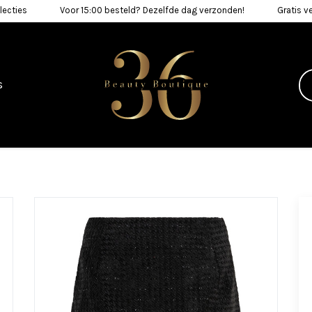
lecties
Voor 15:00 besteld? Dezelfde dag verzonden!
Gratis v
s