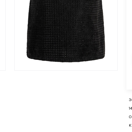
3
1
O
K