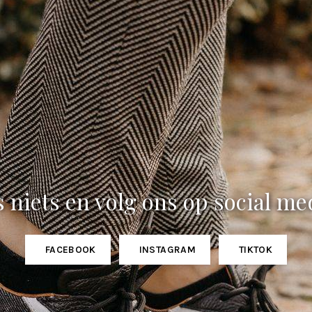
 niets en volg ons op social me
FACEBOOK
INSTAGRAM
TIKTOK