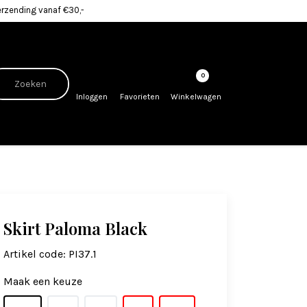
erzending vanaf €30,-
0
Inloggen
Favorieten
Winkelwagen
Skirt Paloma Black
Artikel code:
PI37.1
Maak een keuze