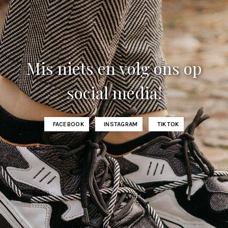
Mis niets en volg ons op
social media!
FACEBOOK
INSTAGRAM
TIKTOK