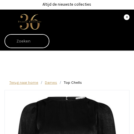
Altijd de nieuwste collecties
0
Afrekenen is uitgeschakeld.
Terug naar home
Dames
Top Chells