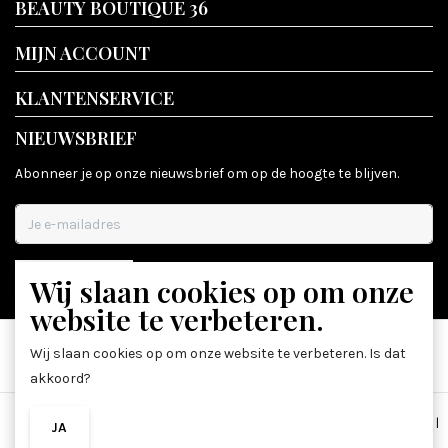
BEAUTY BOUTIQUE 36
MIJN ACCOUNT
KLANTENSERVICE
NIEUWSBRIEF
Abonneer je op onze nieuwsbrief om op de hoogte te blijven.
Wij slaan cookies op om onze
ABONNEER
website te verbeteren.
Wij slaan cookies op om onze website te verbeteren. Is dat
akkoord?
Algemene voorwaarden
|
Disclaimer
|
Privacy Policy
|
Sitemap
|
JA
NEE