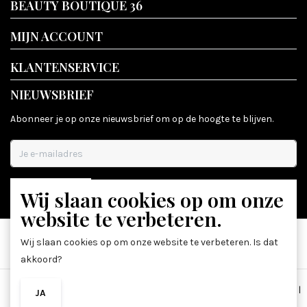
BEAUTY BOUTIQUE 36
MIJN ACCOUNT
KLANTENSERVICE
NIEUWSBRIEF
Abonneer je op onze nieuwsbrief om op de hoogte te blijven.
Wij slaan cookies op om onze
ABONNEER
website te verbeteren.
Wij slaan cookies op om onze website te verbeteren. Is dat
akkoord?
Algemene voorwaarden
|
Disclaimer
|
Privacy Policy
|
Sitemap
|
JA
NEE