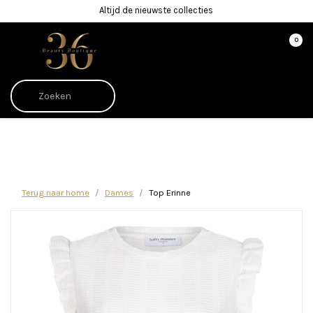
Altijd de nieuwste collecties
0
Afrekenen is uitgeschakeld.
Terug naar home
Dames
Top Erinne