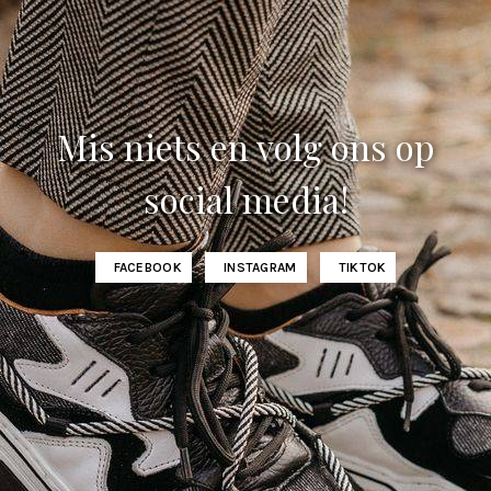
Mis niets en volg ons op
social media!
FACEBOOK
INSTAGRAM
TIKTOK