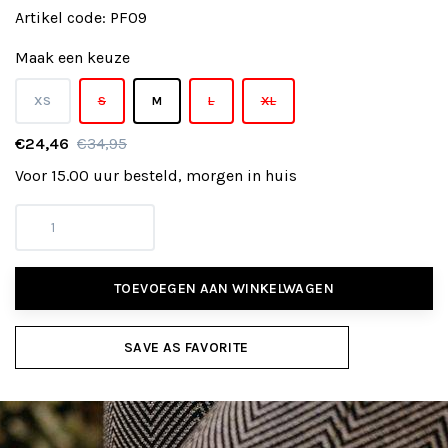
Artikel code:
PF09
Maak een keuze
XS
S
M
L
XL
€24,46
€34,95
Voor 15.00 uur besteld, morgen in huis
TOEVOEGEN AAN WINKELWAGEN
SAVE AS FAVORITE