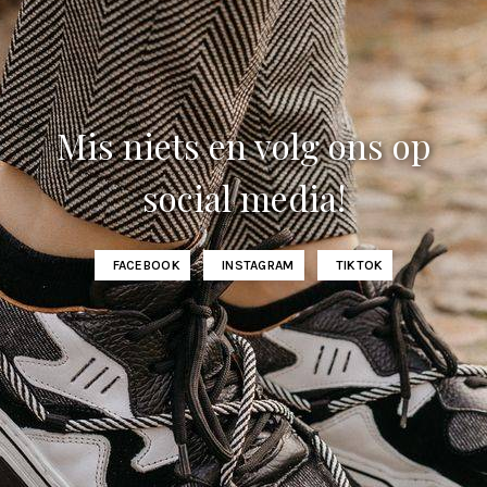
Mis niets en volg ons op
social media!
FACEBOOK
INSTAGRAM
TIKTOK