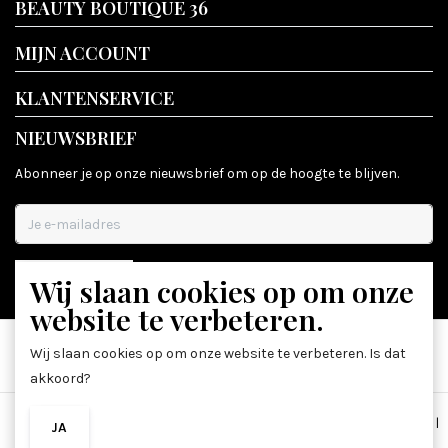
BEAUTY BOUTIQUE 36
MIJN ACCOUNT
KLANTENSERVICE
NIEUWSBRIEF
Abonneer je op onze nieuwsbrief om op de hoogte te blijven.
Wij slaan cookies op om onze
ABONNEER
website te verbeteren.
Wij slaan cookies op om onze website te verbeteren. Is dat
akkoord?
Algemene voorwaarden
|
Disclaimer
|
Privacy Policy
|
Sitemap
|
JA
NEE