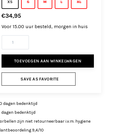
XS
S
M
L
XL
€34,95
Voor 15.00 uur besteld, morgen in huis
TOEVOEGEN AAN WINKELWAGEN
SAVE AS FAVORITE
0 dagen bedenktijd
4 dagen bedenktijd
orbellen zijn niet retourneerbaar i.v.m. hygiene
lantbeoordeling 9,4/10