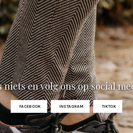
 niets en volg ons op social me
FACEBOOK
INSTAGRAM
TIKTOK