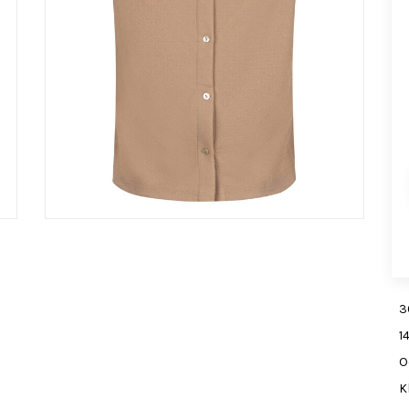
3
1
O
K