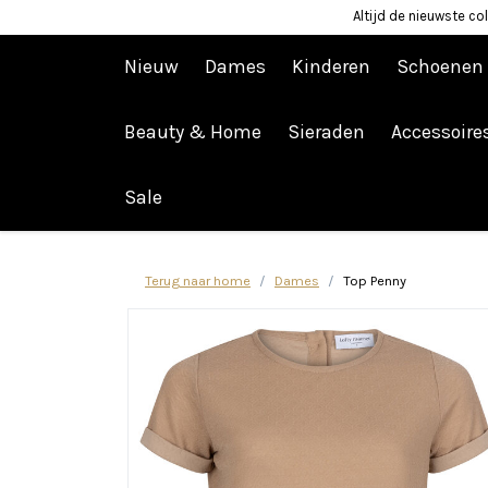
Altijd de nieuwste col
Nieuw
Dames
Kinderen
Schoenen
Beauty & Home
Sieraden
Accessoire
Afrekenen is uitgeschakeld.
Sale
Terug naar home
Dames
Top Penny