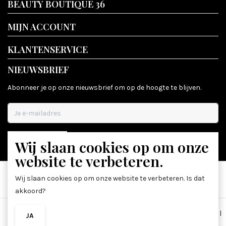
BEAUTY BOUTIQUE 36
MIJN ACCOUNT
KLANTENSERVICE
NIEUWSBRIEF
Abonneer je op onze nieuwsbrief om op de hoogte te blijven.
Wij slaan cookies op om onze
ABONNEER
website te verbeteren.
Wij slaan cookies op om onze website te verbeteren. Is dat
akkoord?
Algemene voorwaarden
|
Disclaimer
|
Privacy Policy
|
Sitemap
|
JA
NEE