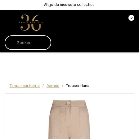
Altijd de nieuwste collecties
0
Afrekenen is uitgeschakeld.
Terug naar home
Dames
Trouser Hana