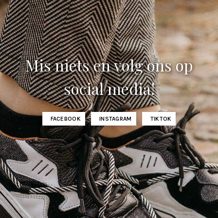
Mis niets en volg ons op
social media!
FACEBOOK
INSTAGRAM
TIKTOK