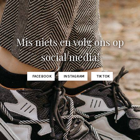
Mis niets en volg ons op
social media!
FACEBOOK
INSTAGRAM
TIKTOK