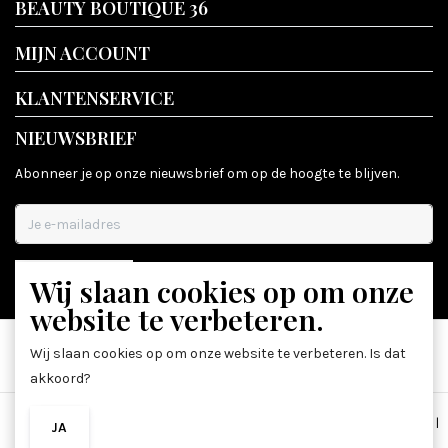
BEAUTY BOUTIQUE 36
MIJN ACCOUNT
KLANTENSERVICE
NIEUWSBRIEF
Abonneer je op onze nieuwsbrief om op de hoogte te blijven.
Wij slaan cookies op om onze
ABONNEER
website te verbeteren.
Wij slaan cookies op om onze website te verbeteren. Is dat
akkoord?
Algemene voorwaarden
|
Disclaimer
|
Privacy Policy
|
Sitemap
|
JA
NEE