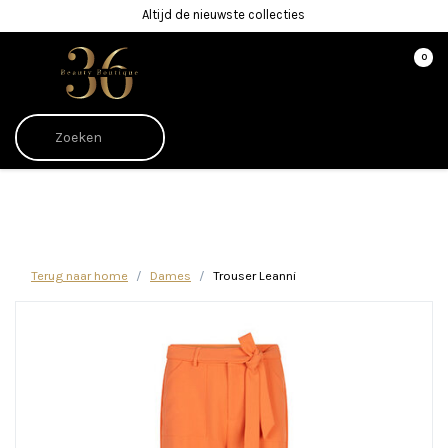
Altijd de nieuwste collecties
0
Afrekenen is uitgeschakeld.
Terug naar home
Dames
Trouser Leanni