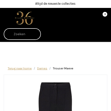
Altijd de nieuwste collecties
0
Afrekenen is uitgeschakeld.
Terug naar home
Dames
Trouser Maeve