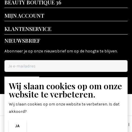
BEAUTY BOUTIQUE 36
MIJN ACCOUNT
KLANTENSERVICE
NIEUWSBRIEF
Abonneer je op onze nieuwsbrief om op de hoogte te blijven.
Wij slaan cookies op om onze
ABONNEER
website te verbeteren.
Wij slaan cookies op om onze website te verbeteren. Is dat
akkoord?
Algemene voorwaarden
|
Disclaimer
|
Privacy Policy
|
Sitemap
|
JA
NEE