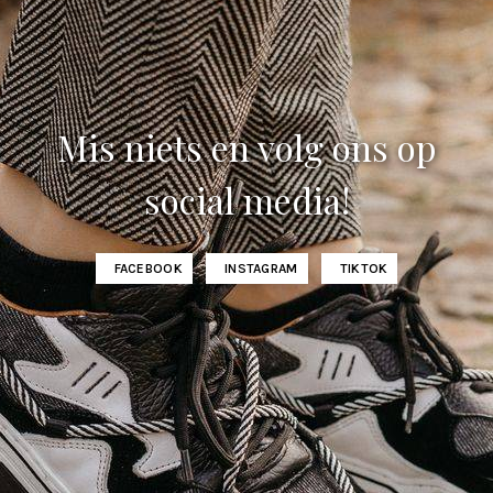
Mis niets en volg ons op
social media!
FACEBOOK
INSTAGRAM
TIKTOK