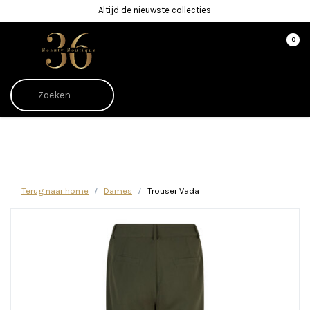
Altijd de nieuwste collecties
0
Afrekenen is uitgeschakeld.
Terug naar home
Dames
Trouser Vada