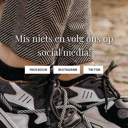
Mis niets en volg ons op
social media!
FACEBOOK
INSTAGRAM
TIKTOK