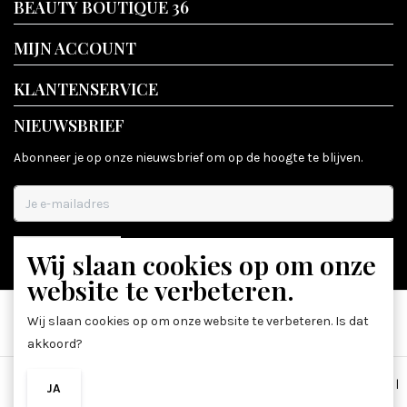
BEAUTY BOUTIQUE 36
MIJN ACCOUNT
KLANTENSERVICE
NIEUWSBRIEF
Abonneer je op onze nieuwsbrief om op de hoogte te blijven.
Wij slaan cookies op om onze
ABONNEER
website te verbeteren.
Wij slaan cookies op om onze website te verbeteren. Is dat
akkoord?
Algemene voorwaarden
|
Disclaimer
|
Privacy Policy
|
Sitemap
|
JA
NEE