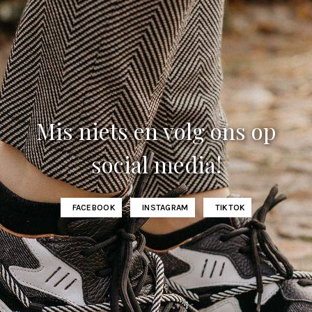
Mis niets en volg ons op
social media!
FACEBOOK
INSTAGRAM
TIKTOK