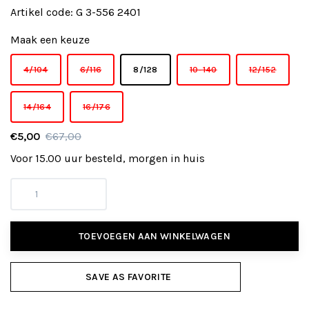
Artikel code:
G 3-556 2401
Maak een keuze
4/104
6/116
8/128
10-140
12/152
14/164
16/176
€5,00
€67,00
Voor 15.00 uur besteld, morgen in huis
TOEVOEGEN AAN WINKELWAGEN
SAVE AS FAVORITE