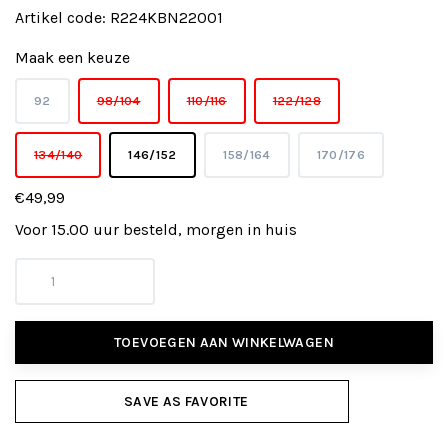
Artikel code:
R224KBN22001
Maak een keuze
92
98/104
110/116
122/128
134/140
146/152
158/164
170/176
€49,99
Voor 15.00 uur besteld, morgen in huis
TOEVOEGEN AAN WINKELWAGEN
SAVE AS FAVORITE