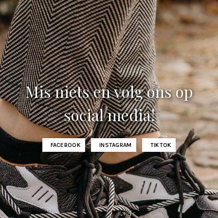
Mis niets en volg ons op
social media!
FACEBOOK
INSTAGRAM
TIKTOK