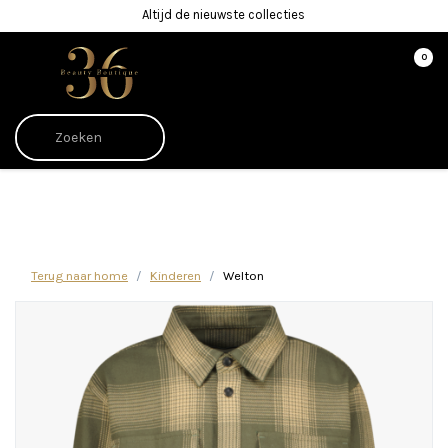
Altijd de nieuwste collecties
0
Afrekenen is uitgeschakeld.
Terug naar home
Kinderen
Welton