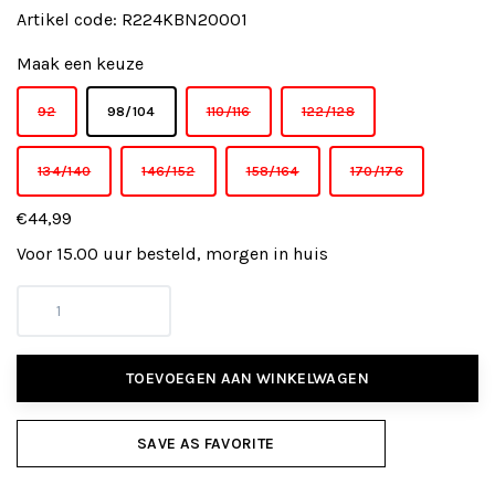
Artikel code:
R224KBN20001
Maak een keuze
92
98/104
110/116
122/128
134/140
146/152
158/164
170/176
€44,99
Voor 15.00 uur besteld, morgen in huis
TOEVOEGEN AAN WINKELWAGEN
SAVE AS FAVORITE