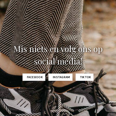
Mis niets en volg ons op
social media!
FACEBOOK
INSTAGRAM
TIKTOK