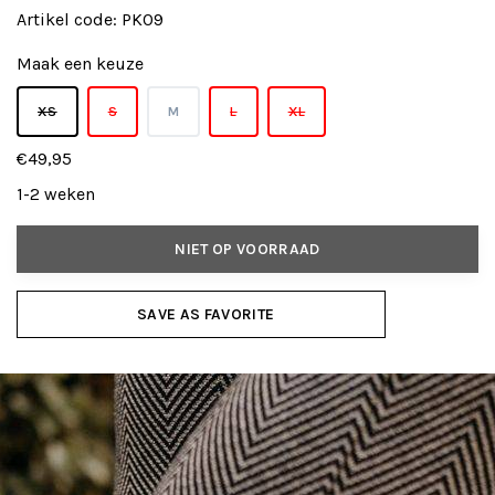
Artikel code:
PK09
Maak een keuze
XS
S
M
L
XL
€49,95
1-2 weken
NIET OP VOORRAAD
SAVE AS FAVORITE