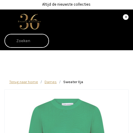
Altijd de nieuwste collecties
0
Afrekenen is uitgeschakeld.
Terug naar home
Dames
Sweater Ilja