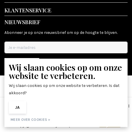
KLANTENSERVICE
NIEUWSBRIEF
Abonneer je op onze nieuwsbrief om op de hoogte te blijven.
Wij slaan cookies op om onze
ABONNEER
website te verbeteren.
Wij slaan cookies op om onze website te verbeteren. Is dat
akkoord?
Algemene voorwaarden
|
Disclaimer
|
Privacy Policy
|
Sitemap
|
JA
NEE
RSS Feed
MEER OVER COOKIES »
© Copyright 2026 - Beauty Boutique 36 | Realisatie
InStijl Media