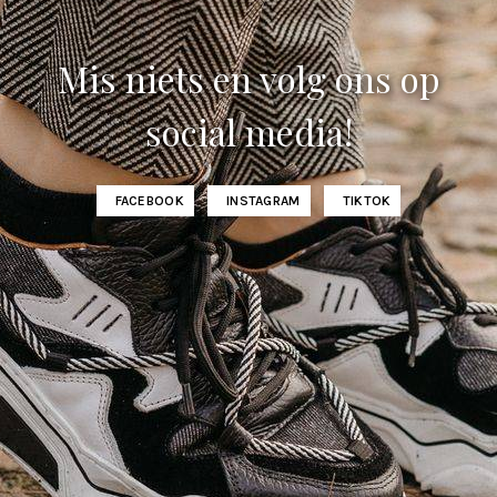
Mis niets en volg ons op
social media!
FACEBOOK
INSTAGRAM
TIKTOK